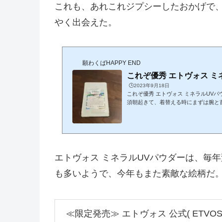
これも、あれこれジプシーしたおかげで
やく出会えた。
願わくばHAPPY END
これぞ優秀 エトヴォス ミ
🕒️2023年9月18日
これぞ優秀 エトヴォス ミネラルUV
須朝起きて、着替える時にまずは腕と
らUVパウダーを叩くのが日課となっ
が、使い続けるうちに肌の乾燥が気に
信じていたがリピートはなし他に、肌
ヴォス ミ...
エトヴォス ミネラルUVパウダーは、毎
も多いようで、今年もまた素敵な絵柄だ
≪限定発売≫ エトヴォス 公式( ETVOS 