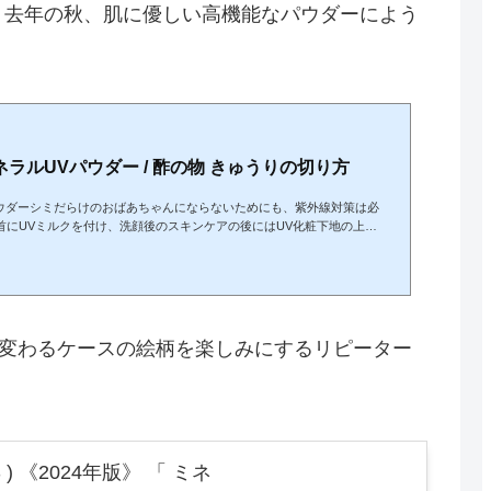
、去年の秋、肌に優しい高機能なパウダーによう
ネラルUVパウダー / 酢の物 きゅうりの切り方
パウダーシミだらけのおばあちゃんにならないためにも、紫外線対策は必
首にUVミルクを付け、洗顔後のスキンケアの後にはUV化粧下地の上か
た。春先に使っていたトゥヴェールのミネラルサンスクリーンも良かった
なり始めた。安いし、皮膚科医も勧めると言うのだから間違いはないと
に優しいミネラルUVパウダーを探していたところ、ヒットしたのがエト
年変わるケースの絵柄を楽しみにするリピーター
。
) 《2024年版》 「 ミネ