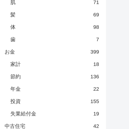
肌
71
髪
69
体
98
歯
7
お金
399
家計
18
節約
136
年金
22
投資
155
失業給付金
19
中古住宅
42