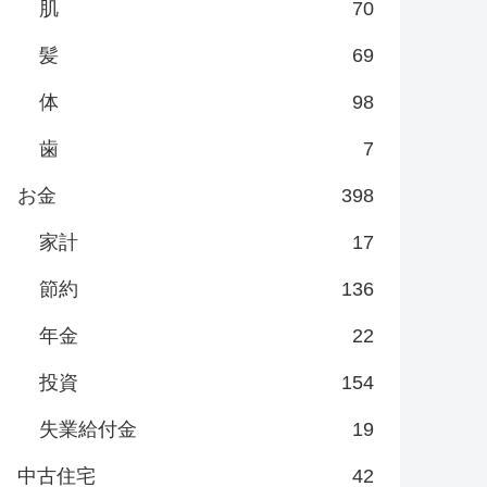
肌
70
髪
69
体
98
歯
7
お金
398
家計
17
節約
136
年金
22
投資
154
失業給付金
19
中古住宅
42