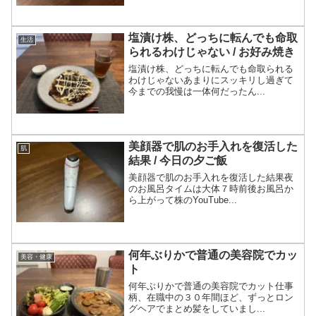
塩漬け株、どっちに転んでも命取
生活
られるわけじゃない / お好み焼き
塩漬け株、どっちに転んでも命取られる
わけじゃないあまりにスッキリし過ぎて
今までの我慢は一体何だったん...
美顔器で肌のお手入れを復活した
肌
結果 / 今日の夕ご飯
美顔器で肌のお手入れを復活した結果夜
のお風呂タイムは大体７時前後お風呂か
ら上がって株のYouTube...
何年ぶりかで普通の美容院でカッ
美容・健康
ト
何年ぶりかで普通の美容院でカット仕事
柄、在職中の３０年間ほど、ずっとロン
グヘアでまとめ髪をしていまし...