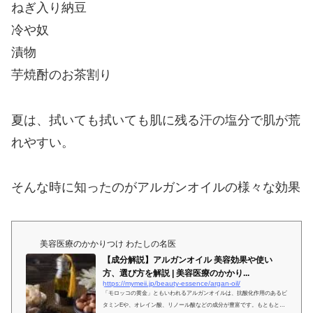
ねぎ入り納豆
冷や奴
漬物
芋焼酎のお茶割り
夏は、拭いても拭いても肌に残る汗の塩分で肌が荒
れやすい。
そんな時に知ったのがアルガンオイルの様々な効果
美容医療のかかりつけ わたしの名医
【成分解説】アルガンオイル 美容効果や使い
方、選び方を解説 | 美容医療のかかり...
https://mymeii.jp/beauty-essence/argan-oil/
「モロッコの黄金」ともいわれるアルガンオイルは、抗酸化作用のあるビ
タミンEや、オレイン酸、リノール酸などの成分が豊富です。もともと欧