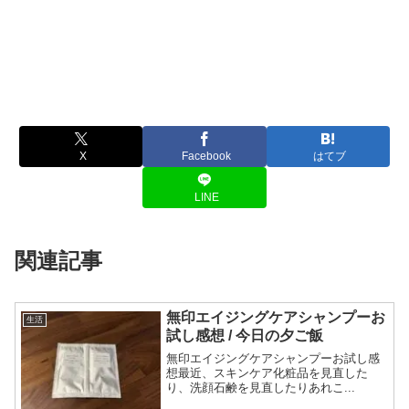
X
Facebook
はてブ
LINE
関連記事
無印エイジングケアシャンプーお
生活
試し感想 / 今日の夕ご飯
無印エイジングケアシャンプーお試し感
想最近、スキンケア化粧品を見直した
り、洗顔石鹸を見直したりあれこ...