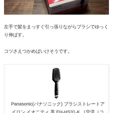
左手で髪をまっすぐ引っ張りながらブラシでゆっく
り伸ばす。
コツさえつかめばいけそうです。
Panasonic(パナソニック) ブラシストレートア
イロン イオニティ 黒 EH-HS31-K ［交流（コ