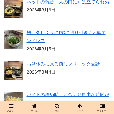
ネットの雑音、人の口に戸は立てられぬ
2026年8月6日
株、久しぶりにPCに張り付き / 大葉エ
ンドレス
2026年8月5日
お盆休みに入る前にクリニック受診
2026年8月4日
バイトの辞め時、お金より自由な時間が
もっと欲しい
2026年8月3日
メニュー
ホーム
検索
トップ
サイドバー