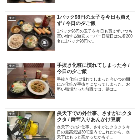
1パック98円の玉子を今日も買え
生活
ず / 今日の夕ご飯
1パック98円の玉子を今日も買えずいつも
買い物する激安スーパー日曜日は先着200
名に1パック98円で...
手抜き化粧に慣れてしまった今 /
生活
今日の夕ご飯
手抜き化粧に慣れてしまった今いつの間
にか化粧が手抜きになってしまった。お
堅い職場だった前職では、髪は...
炎天下での外仕事、さすがにクタ
生活
クタ / 舞茸入りあんかけ豆腐
炎天下での外仕事、さすがにクタクタ今
日の最高気温30℃室内でこれだから、炎
天下はもっと高かったかもそ...