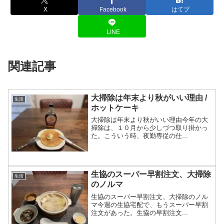
X
Facebook
はてブ
LINE
関連記事
大掃除は年末より秋がいい理由 /
生活
ホットケーキ
大掃除は年末より秋がいい理由今年の大
掃除は、１０月から少しづつ取り掛かっ
た。こういう時、夜勤専従の仕...
生協のスーパー早割注文、大掃除
生活
のノルマ
生協のスーパー早割注文、大掃除のノル
マ今週の生協宅配で、もうスーパー早割
注文があった。生協の早割注文...