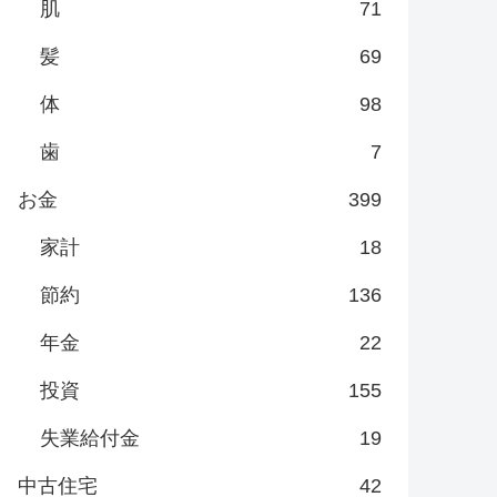
肌
71
髪
69
体
98
歯
7
お金
399
家計
18
節約
136
年金
22
投資
155
失業給付金
19
中古住宅
42