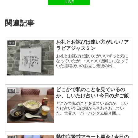
LINE
関連記事
お礼とお詫びは速い方がいい / ア
生活
ラビアジャスミン
お礼とお詫びは速い方がいいずっと気に
なっていたが、ついつい後回しになって
いた退職祝いのお返し最後の出...
どこかで私のことを見ているの
生活
か、しいたけ占い / 今日の夕ご飯
どこかで私のことを見ているのか、しい
たけ占い今日は朝からそわそわしてい
た。世界スーパーバンタム級４団...
熱中症警戒アラート発令 / 今日の
生活