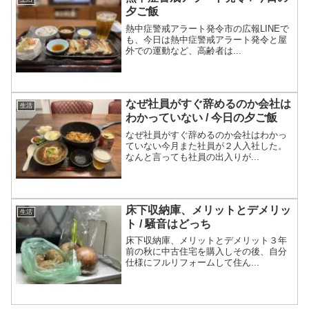
夕ご飯
熱中症警戒アラート発令市の広報LINEで
も、今日は熱中症警戒アラート発令と屋
外での運動など、高齢者は...
なぜ社員がすぐ辞めるのか会社は
生活
わかっていない / 今日の夕ご飯
なぜ社員がすぐ辞めるのか会社はわかっ
ていない今月また社員が２人入社した。
なんと言っても社員の出入りが...
床下収納庫、メリットとデメリッ
生活
ト / 騒音はどっち
床下収納庫、メリットとデメリット３年
前の秋に中古住宅を購入しその後、自分
仕様にフルリフォームして住ん...