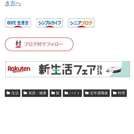
生活
美容・健康
髪
バイト
定年退職後
料理