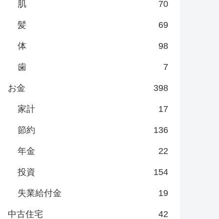
肌
70
髪
69
体
98
歯
7
お金
398
家計
17
節約
136
年金
22
投資
154
失業給付金
19
中古住宅
42