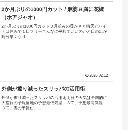
2か月ぶりの1000円カット / 麻婆豆腐に花椒
（ホアジャオ）
2か月ぶりの1000円カット３月並みの暖かさと晴天とバイ
トは休みで１日フリーこんなに平和でいいのかと日の出が
随分早くなり...
2026.02.12
外側が擦り減ったスリッパの活用術
外側が擦り減ったスリッパの活用術明日の天気は全国的に
大荒れの予報当地の予想最低気温－３℃、予想最高気温
３℃、雪の予報だ。...