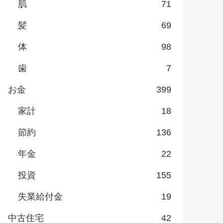
肌
71
髪
69
体
98
歯
7
お金
399
家計
18
節約
136
年金
22
投資
155
失業給付金
19
中古住宅
42