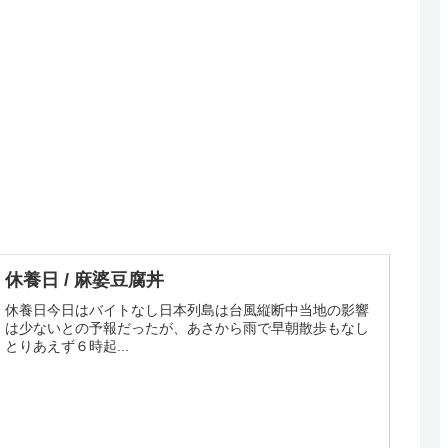
休養日 / 麻婆豆腐丼
休養日今日はバイトなし日本列島は台風縦断中当地の影響
は少ないとの予報だったが、あさから雨で早朝散歩もなし
とりあえず６時起...