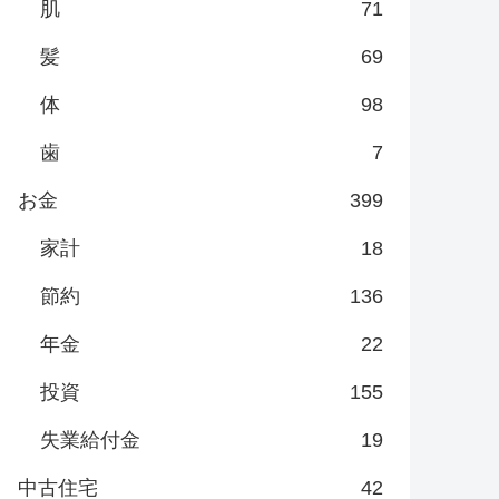
肌
71
髪
69
体
98
歯
7
お金
399
家計
18
節約
136
年金
22
投資
155
失業給付金
19
中古住宅
42