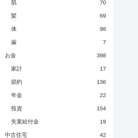
肌
70
髪
69
体
98
歯
7
お金
398
家計
17
節約
136
年金
22
投資
154
失業給付金
19
中古住宅
42