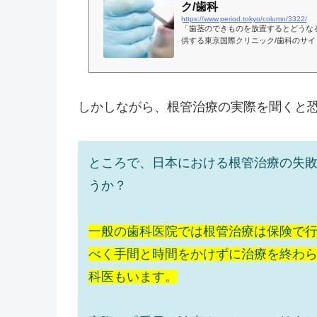
ク/歯科
https://www.period.tokyo/column/3322/
「歯茎のできものを放置するとどうなる
供する東京国際クリニック/歯科のサ
師・清水の治療理論・知識が注ぎ込ま
治へと導きます。
しかしながら、根管治療の実際を聞くと
ところで、日本における根管治療の失敗
うか？
一般の歯科医院では根管治療は保険で
べく手間と時間をかけずに治療を終わ
科医もいます。