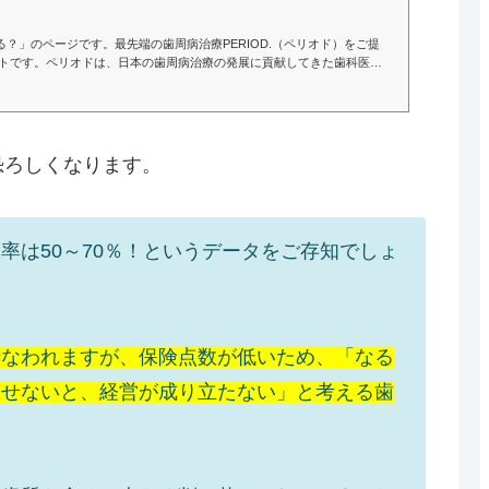
？」のページです。最先端の歯周病治療PERIOD.（ペリオド）をご提
イトです。ペリオドは、日本の歯周病治療の発展に貢献してきた歯科医
れた治療です。最新機器を駆使して細菌を徹底的に除去し、最短1日で完
恐ろしくなります。
率は50～70％！というデータをご存知でしょ
行なわれますが、保険点数が低いため、「なる
らせないと、経営が成り立たない」と考える歯