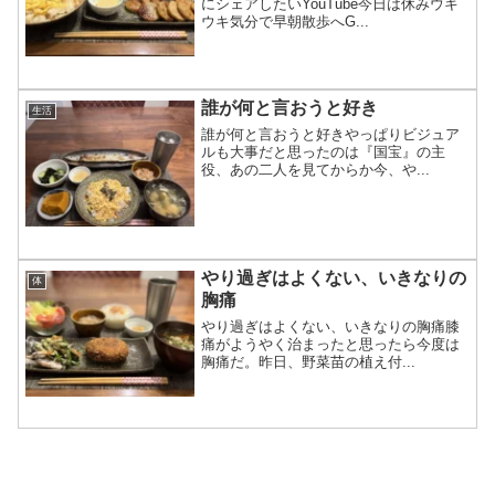
にシェアしたいYouTube今日は休みウキ
ウキ気分で早朝散歩へG...
誰が何と言おうと好き
生活
誰が何と言おうと好きやっぱりビジュア
ルも大事だと思ったのは『国宝』の主
役、あの二人を見てからか今、や...
やり過ぎはよくない、いきなりの
体
胸痛
やり過ぎはよくない、いきなりの胸痛膝
痛がようやく治まったと思ったら今度は
胸痛だ。昨日、野菜苗の植え付...