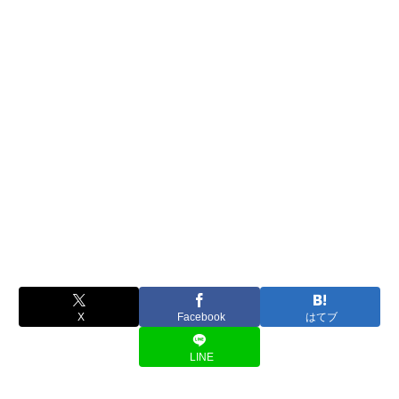
X
Facebook
はてブ
LINE