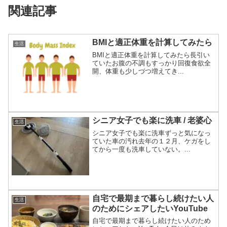
関連記事
BMIと適正体重を計算してみたら
生活
BMIと適正体重を計算してみたら長引い
ていたお腹の不調もすっかり回復食欲全
開、体重も少しづつ増えてき...
シニア女子でも楽に洗車 / 老婆心
生活
シニア女子でも楽に洗車ずっと気になっ
ていた車の汚れ去年の１２月、ケガをし
てから一度も洗車していない。...
自宅で最期まで暮らし続けたい人
生活
のためにシェアしたいYouTube
自宅で最期まで暮らし続けたい人のため