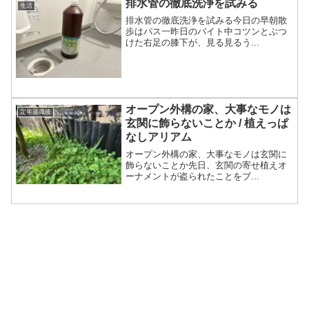
排水管の徹底洗浄を試みる
生活
排水管の徹底洗浄を試みる今日の早朝散
歩はパス一昨日のバイト中コツンとぶつ
けた右足の膝下が、見る見るう...
オープン外構の家、大事なモノは
定年退職後
玄関に飾らないことか / 植えっぱ
なしアリアム
オープン外構の家、大事なモノは玄関に
飾らないことか先日、玄関の寄せ植えオ
ーナメントが盗られたことをブ...