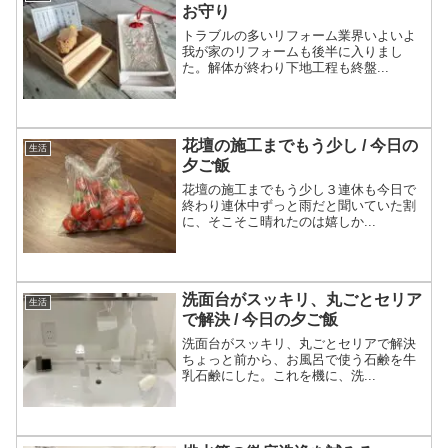
お守り
トラブルの多いリフォーム業界いよいよ
我が家のリフォームも後半に入りまし
た。解体が終わり下地工程も終盤...
花壇の施工までもう少し / 今日の
生活
夕ご飯
花壇の施工までもう少し３連休も今日で
終わり連休中ずっと雨だと聞いていた割
に、そこそこ晴れたのは嬉しか...
洗面台がスッキリ、丸ごとセリア
生活
で解決 / 今日の夕ご飯
洗面台がスッキリ、丸ごとセリアで解決
ちょっと前から、お風呂で使う石鹸を牛
乳石鹸にした。これを機に、洗...