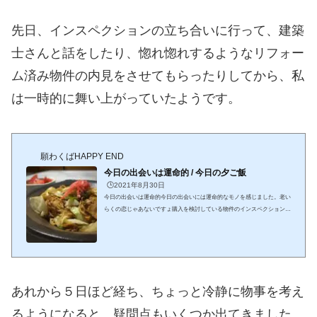
先日、インスペクションの立ち合いに行って、建築
士さんと話をしたり、惚れ惚れするようなリフォー
ム済み物件の内見をさせてもらったりしてから、私
は一時的に舞い上がっていたようです。
願わくばHAPPY END
今日の出会いは運命的 / 今日の夕ご飯
🕒️2021年8月30日
今日の出会いは運命的今日の出会いには運命的なモノを感じました。老い
らくの恋じゃあないですょ購入を検討している物件のインスペクションの
立ち合いで、説明をして下さった１級建築士さんとの出会いです。さすが
デザイナーズ住宅を手掛けているだけあって、私のこだわりを理解しても
らうのに時間がかかりませんでした。ここをこうしたいと言えば、すぐさ
まメモそれを何カ所も緻密にメモをとってくださり、次回までにプランを
立てて下さいます。今日、ざっとインスペクションの途中経過を聞く限り
では、築年数の割に建物のゆがみもな...
あれから５日ほど経ち、ちょっと冷静に物事を考え
るようになると、疑問点もいくつか出てきました。