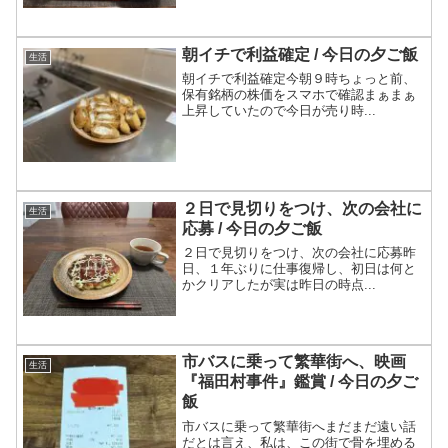
朝イチで利益確定 / 今日の夕ご飯
生活
朝イチで利益確定今朝９時ちょっと前、
保有銘柄の株価をスマホで確認まぁまぁ
上昇していたので今日が売り時...
２日で見切りをつけ、次の会社に
生活
応募 / 今日の夕ご飯
２日で見切りをつけ、次の会社に応募昨
日、１年ぶりに仕事復帰し、初日は何と
かクリアしたが実は昨日の時点...
市バスに乗って繁華街へ、映画
生活
『福田村事件』鑑賞 / 今日の夕ご
飯
市バスに乗って繁華街へまだまだ遠い話
だとは言え、私は、この街で骨を埋める