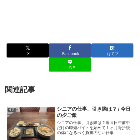
X
Facebook
はてブ
LINE
関連記事
シニアの仕事、引き際は？ / 今日
生活
の夕ご飯
シニアの仕事、引き際は？週４日午前中
だけの時短バイトを始めて１ヶ月骨折後
の体になるべく負担のない仕事...