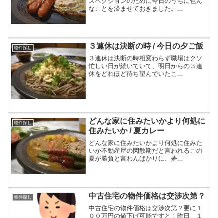
スペクションのために今日のうちに色ん
なことを済ませておきました。...
３連休は決断の時 / 今日の夕ご飯
物件探し
３連休は決断の時相変わらず職場はクソ
忙しい日が続いていて、明日からの３連
休をどれほど待ち望んでいたこ...
どんな家に住みたいかより何処に
物件探し
住みたいか / 夏カレー
どんな家に住みたいかより何処に住みた
いか不動産屋の閑散期だと言われるこの
夏が勝負と言わんばかりに、夢...
中古住宅の物件価格は交渉次第？
物件探し
中古住宅の物件価格は交渉次第？更に１
００万円の値下げ可能ですと！昨日、１