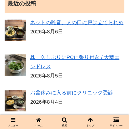
最近の投稿
ネットの雑音、人の口に戸は立てられぬ
2026年8月6日
株、久しぶりにPCに張り付き / 大葉エ
ンドレス
2026年8月5日
お盆休みに入る前にクリニック受診
2026年8月4日
メニュー
ホーム
検索
トップ
サイドバー
バイトの辞め時、お金より自由な時間が