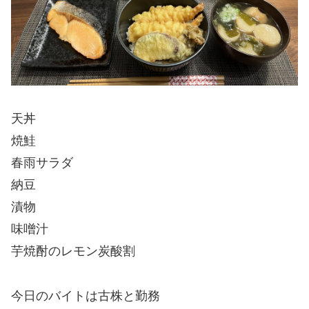
天丼
焼鮭
春雨サラダ
納豆
漬物
味噌汁
芋焼酎のレモン炭酸割
今日のバイトは古株と勤務