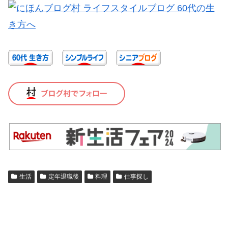
生活
定年退職後
料理
仕事探し