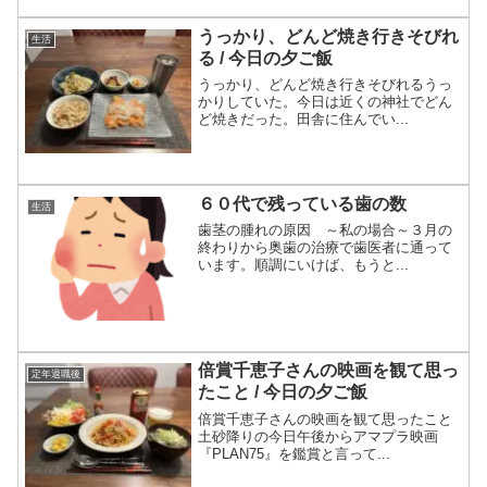
うっかり、どんど焼き行きそびれ
生活
る / 今日の夕ご飯
うっかり、どんど焼き行きそびれるうっ
かりしていた。今日は近くの神社でどん
ど焼きだった。田舎に住んでい...
６０代で残っている歯の数
生活
歯茎の腫れの原因 ～私の場合～３月の
終わりから奥歯の治療で歯医者に通って
います。順調にいけば、もうと...
倍賞千恵子さんの映画を観て思っ
定年退職後
たこと / 今日の夕ご飯
倍賞千恵子さんの映画を観て思ったこと
土砂降りの今日午後からアマプラ映画
『PLAN75』を鑑賞と言って...