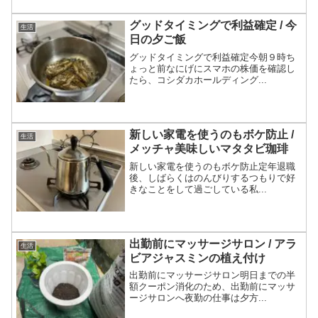
グッドタイミングで利益確定 / 今
生活
日の夕ご飯
グッドタイミングで利益確定今朝９時ち
ょっと前なにげにスマホの株価を確認し
たら、コシダカホールディング...
新しい家電を使うのもボケ防止 /
生活
メッチャ美味しいマタタビ珈琲
新しい家電を使うのもボケ防止定年退職
後、しばらくはのんびりするつもりで好
きなことをして過ごしている私...
出勤前にマッサージサロン / アラ
生活
ビアジャスミンの植え付け
出勤前にマッサージサロン明日までの半
額クーポン消化のため、出勤前にマッサ
ージサロンへ夜勤の仕事は夕方...