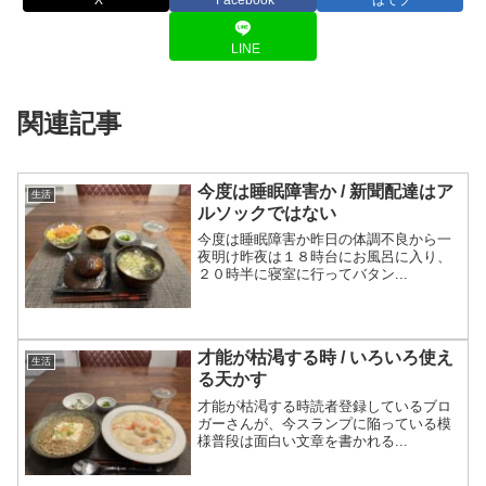
LINE
関連記事
今度は睡眠障害か / 新聞配達はア
生活
ルソックではない
今度は睡眠障害か昨日の体調不良から一
夜明け昨夜は１８時台にお風呂に入り、
２０時半に寝室に行ってバタン...
才能が枯渇する時 / いろいろ使え
生活
る天かす
才能が枯渇する時読者登録しているブロ
ガーさんが、今スランプに陥っている模
様普段は面白い文章を書かれる...