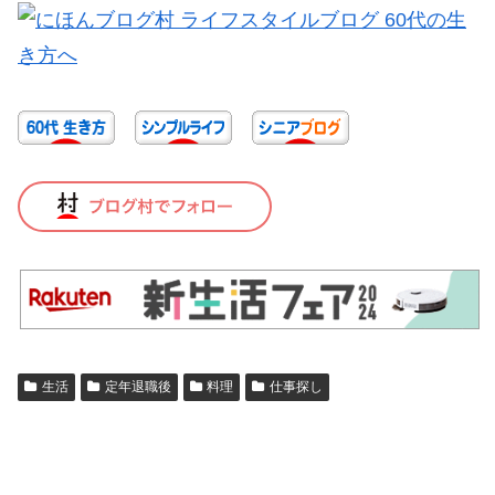
生活
定年退職後
料理
仕事探し