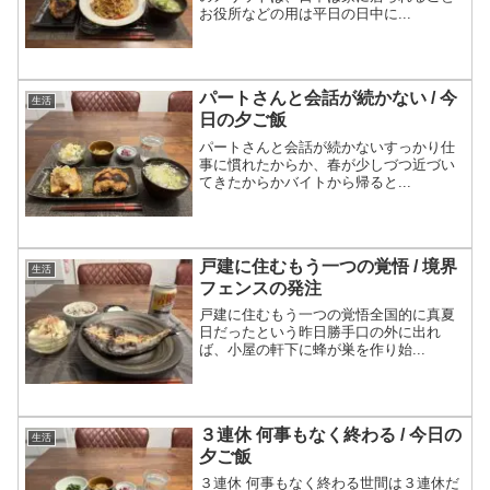
お役所などの用は平日の日中に...
パートさんと会話が続かない / 今
生活
日の夕ご飯
パートさんと会話が続かないすっかり仕
事に慣れたからか、春が少しづつ近づい
てきたからかバイトから帰ると...
戸建に住むもう一つの覚悟 / 境界
生活
フェンスの発注
戸建に住むもう一つの覚悟全国的に真夏
日だったという昨日勝手口の外に出れ
ば、小屋の軒下に蜂が巣を作り始...
３連休 何事もなく終わる / 今日の
生活
夕ご飯
３連休 何事もなく終わる世間は３連休だ