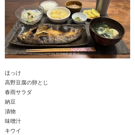
ほっけ
高野豆腐の卵とじ
春雨サラダ
納豆
漬物
味噌汁
キウイ