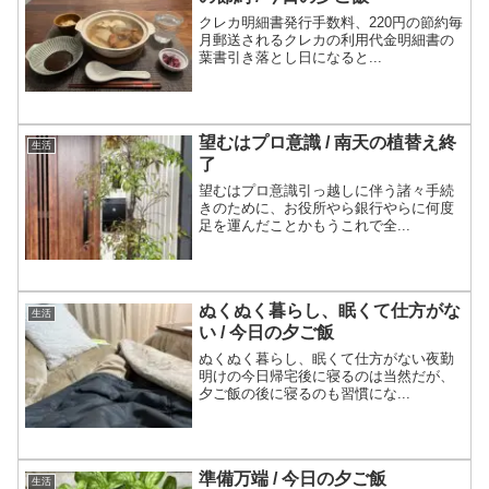
クレカ明細書発行手数料、220円の節約毎
月郵送されるクレカの利用代金明細書の
葉書引き落とし日になると...
望むはプロ意識 / 南天の植替え終
生活
了
望むはプロ意識引っ越しに伴う諸々手続
きのために、お役所やら銀行やらに何度
足を運んだことかもうこれで全...
ぬくぬく暮らし、眠くて仕方がな
生活
い / 今日の夕ご飯
ぬくぬく暮らし、眠くて仕方がない夜勤
明けの今日帰宅後に寝るのは当然だが、
夕ご飯の後に寝るのも習慣にな...
準備万端 / 今日の夕ご飯
生活