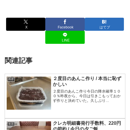
X
Facebook
はてブ
LINE
関連記事
２度目のあんこ作り / 本当に恥ず
料理
かしい
２度目のあんこ作り今日の降水確率１０
０％昨夜から、今日は引きこもっておか
ず作りと決めていた。久しぶり...
クレカ明細書発行手数料、220円
生活
の節約 / 今日の夕ご飯