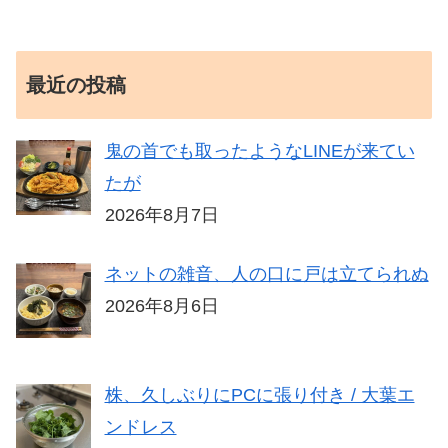
最近の投稿
鬼の首でも取ったようなLINEが来てい
たが
2026年8月7日
ネットの雑音、人の口に戸は立てられぬ
2026年8月6日
株、久しぶりにPCに張り付き / 大葉エ
ンドレス