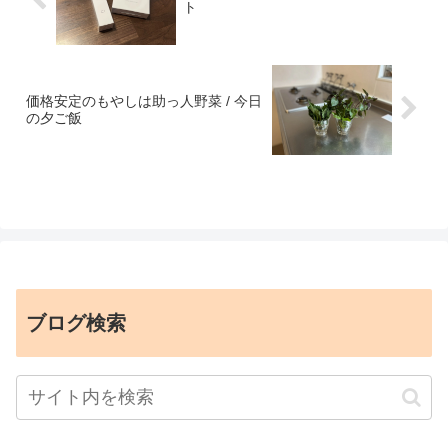
ト
価格安定のもやしは助っ人野菜 / 今日
の夕ご飯
ブログ検索