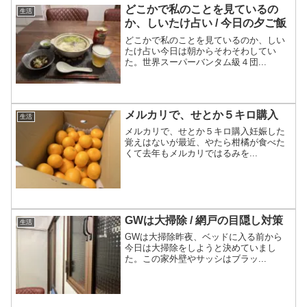
どこかで私のことを見ているの
生活
か、しいたけ占い / 今日の夕ご飯
どこかで私のことを見ているのか、しい
たけ占い今日は朝からそわそわしてい
た。世界スーパーバンタム級４団...
メルカリで、せとか５キロ購入
生活
メルカリで、せとか５キロ購入妊娠した
覚えはないが最近、やたら柑橘が食べた
くて去年もメルカリではるみを...
GWは大掃除 / 網戸の目隠し対策
生活
GWは大掃除昨夜、ベッドに入る前から
今日は大掃除をしようと決めていまし
た。この家外壁やサッシはブラッ...