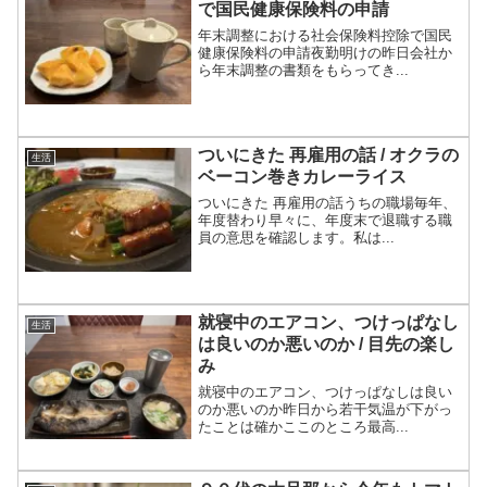
で国民健康保険料の申請
年末調整における社会保険料控除で国民
健康保険料の申請夜勤明けの昨日会社か
ら年末調整の書類をもらってき...
ついにきた 再雇用の話 / オクラの
生活
ベーコン巻きカレーライス
ついにきた 再雇用の話うちの職場毎年、
年度替わり早々に、年度末で退職する職
員の意思を確認します。私は...
就寝中のエアコン、つけっぱなし
生活
は良いのか悪いのか / 目先の楽し
み
就寝中のエアコン、つけっぱなしは良い
のか悪いのか昨日から若干気温が下がっ
たことは確かここのところ最高...