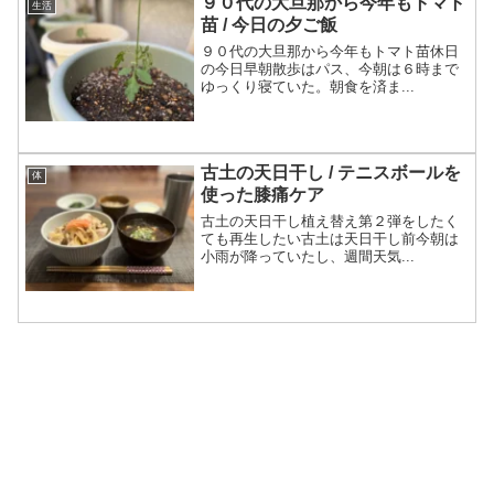
９０代の大旦那から今年もトマト
生活
苗 / 今日の夕ご飯
９０代の大旦那から今年もトマト苗休日
の今日早朝散歩はパス、今朝は６時まで
ゆっくり寝ていた。朝食を済ま...
古土の天日干し / テニスボールを
体
使った膝痛ケア
古土の天日干し植え替え第２弾をしたく
ても再生したい古土は天日干し前今朝は
小雨が降っていたし、週間天気...