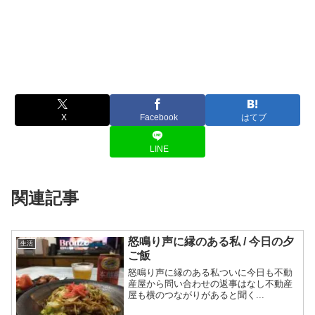
X
Facebook
はてブ
LINE
関連記事
怒鳴り声に縁のある私 / 今日の夕
生活
ご飯
怒鳴り声に縁のある私ついに今日も不動
産屋から問い合わせの返事はなし不動産
屋も横のつながりがあると聞く...