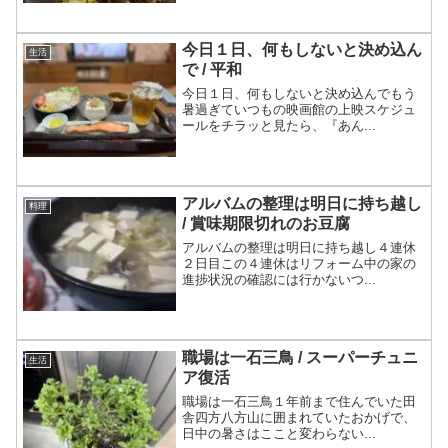
今日１日、何もしないと決め込ん
生活
で / 平和
今日１日、何もしないと決め込んでもう
暑過ぎていつもの映画館の上映スケジュ
ールをチラッと見たら、『あん...
アルバムの整理は明日に持ち越し
料理
/ 賞味期限切れのお豆腐
アルバムの整理は明日に持ち越し４連休
２日目この４連休はリフォーム中の家の
進捗状況の確認には行かないつ...
職場は一石三鳥 / スーパーチュニ
生活
ア復活
職場は一石三鳥１年前まで住んでいた田
舎四方八方山に囲まれていたおかげで、
日中の暑さはここと変わらない...