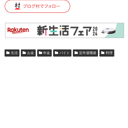
生活
お金
年金
バイト
定年退職後
料理