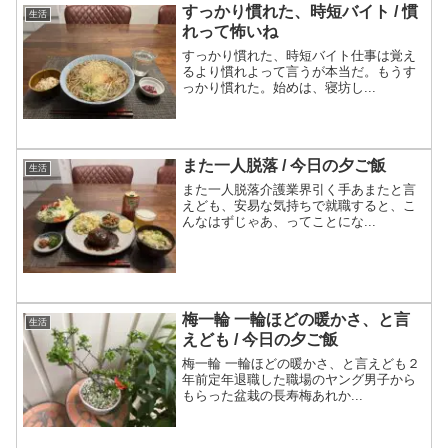
すっかり慣れた、時短バイト / 慣
生活
れって怖いね
すっかり慣れた、時短バイト仕事は覚え
るより慣れよって言うが本当だ。もうす
っかり慣れた。始めは、寝坊し...
また一人脱落 / 今日の夕ご飯
生活
また一人脱落介護業界引く手あまたと言
えども、安易な気持ちで就職すると、こ
んなはずじゃあ、ってことにな...
梅一輪 一輪ほどの暖かさ、と言
生活
えども / 今日の夕ご飯
梅一輪 一輪ほどの暖かさ、と言えども２
年前定年退職した職場のヤング男子から
もらった盆栽の長寿梅あれか...