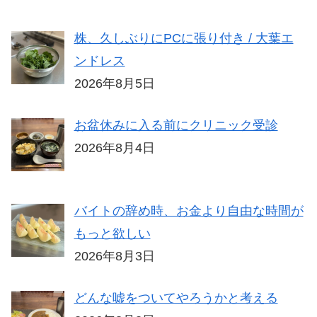
株、久しぶりにPCに張り付き / 大葉エ
ンドレス
2026年8月5日
お盆休みに入る前にクリニック受診
2026年8月4日
バイトの辞め時、お金より自由な時間が
もっと欲しい
2026年8月3日
どんな嘘をついてやろうかと考える