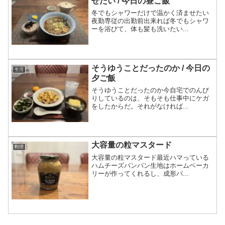
せたい / 今日の昼ご飯
冬でもシャワーだけで温かく済ませたい
夜勤専従の出勤前出来れば冬でもシャワ
ーを浴びて、体も髪も洗いたい...
そうゆうことだったのか / 今日の
生活
夕ご飯
そうゆうことだったのか今自宅でのんび
りしているのは、そもそも仕事中にケガ
をしたからだ。それがなければ...
大容量の粒マスタード
料理
大容量の粒マスタード最近ハマっている
ハムチーズパンパン生地はホームベーカ
リーが作ってくれるし、成形パ...