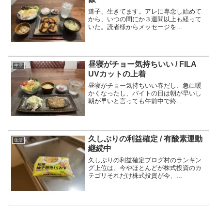
道子、生きてます。アレに専念し始めて
から、いつの間にか３週間以上も経って
いた。読者様からメッセージを...
昼寝がチョー気持ちいい / FILA
生活
UVカットの上着
昼寝がチョー気持ちいい春だし、急に暖
かくなったし、バイトの日は朝が早いし
朝が早いと言っても午前中で終...
久しぶりの利益確定 / 有酸素運動
生活
継続中
久しぶりの利益確定ブログ村のランキン
グ上位は、今やほとんどが株式投資のカ
テゴリそれだけ株式投資が今、...