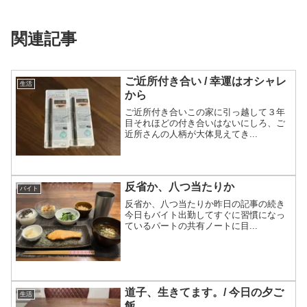
関連記事
ご近所付き合い / 幸運はオシャレ
生活
から
ご近所付き合いこの家に引っ越して３年
目それほどの付き合いはないにしろ、ご
近所さんの人柄が大体見えてき...
反省か、八つ当たりか
バイト
反省か、八つ当たりか昨日の記事の続き
今日もバイト出勤してすぐに習慣になっ
ているパートの共有ノートに目...
道子、生きてます。/ 今日の夕ご
生活
飯