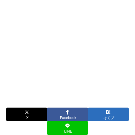
X
Facebook
はてブ
LINE