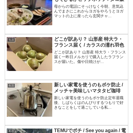
母からの電話にそっけなく今朝、意気込
んでまさにこれからヨガをやろうとヨガ
マットの上に座ったら玄関チャ...
どこが訳あり？ 山形産 特大ラ・
生活
フランス届く / カラスの濡れ羽色
どこが訳あり？ 山形産 特大ラ・フランス
届く一昨日メルカリで購入したラフラン
スが届いた。傷や日焼けが...
新しい家電を使うのもボケ防止 /
生活
メッチャ美味しいマタタビ珈琲
新しい家電を使うのもボケ防止定年退職
後、しばらくはのんびりするつもりで好
きなことをして過ごしている私...
TEMUでポチ / See you again / 電
料理