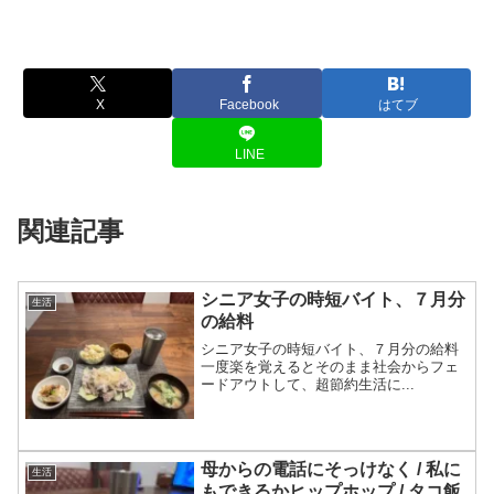
X
Facebook
はてブ
LINE
関連記事
シニア女子の時短バイト、７月分
生活
の給料
シニア女子の時短バイト、７月分の給料
一度楽を覚えるとそのまま社会からフェ
ードアウトして、超節約生活に...
母からの電話にそっけなく / 私に
生活
もできるかヒップホップ / タコ飯