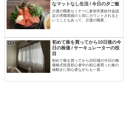
なマットなし生活 / 今日の夕ご飯
介護の職業セミナーに参加失業給付金認
定の求職実績の１回にカウントされると
いうこともあって、介護の職業...
初めて株を買ってから10日後の今
生活
日の株価 / サーキュレーターの役
目
初めて株を買ってから10日後の今日の株
価株式投資初心者中の初心者買った株の
値動きに初心者ながらも一喜...