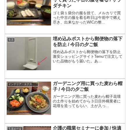
ダチキン
ゴミ袋１袋分の服を捨て、メルカリで買
った中古の服を着る昨日は午前中で燃え
尽き、出来なかったWICの整...
埋め込みポストから郵便物の落下
生活
を防止 / 今日の夕ご飯
埋め込みポストから郵便物の落下を防止
激安ショッピングサイトTemuで注文して
いた品物がもう届いた。あ...
ガーデニング用に買った麦わら帽
インテリア・エクステリア
子 / 今日の夕ご飯
ガーデニング用に買った麦わら帽子花壇
の土作りを始めてから３日目外構業者に
花壇を造ってもらい、土が入っ...
介護の職業セミナーに参加 / 快適
失業給付金