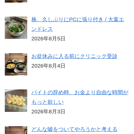
株、久しぶりにPCに張り付き / 大葉エ
ンドレス
2026年8月5日
お盆休みに入る前にクリニック受診
2026年8月4日
バイトの辞め時、お金より自由な時間が
もっと欲しい
2026年8月3日
どんな嘘をついてやろうかと考える