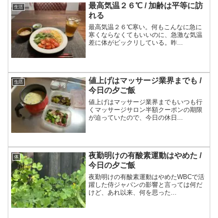
最高気温２６℃ / 加齢は平等に訪
生活
れる
最高気温２６℃寒い。何もこんなに急に
寒くならなくてもいいのに、急激な気温
差に体がビックリしている。昨...
値上げはマッサージ業界までも /
生活
今日の夕ご飯
値上げはマッサージ業界までもいつも行
くマッサージサロン半額クーポンの期限
が迫っていたので、今日の休日...
夜勤明けの有酸素運動はやめた /
体
今日の夕ご飯
夜勤明けの有酸素運動はやめたWBCで活
躍した侍ジャパンの影響と言っては何だ
けど、あれ以来、何を思った...