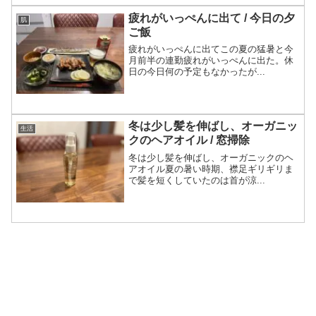
疲れがいっぺんに出て / 今日の夕
肌
ご飯
疲れがいっぺんに出てこの夏の猛暑と今
月前半の連勤疲れがいっぺんに出た。休
日の今日何の予定もなかったが...
冬は少し髪を伸ばし、オーガニッ
生活
クのヘアオイル / 窓掃除
冬は少し髪を伸ばし、オーガニックのヘ
アオイル夏の暑い時期、襟足ギリギリま
で髪を短くしていたのは首が涼...