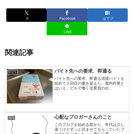
X
Facebook
はてブ
LINE
関連記事
バイト先への要求、即通る
バイト
バイト先への要求、即通る清掃バイトを
始めて２回目の夏を迎えた。屋内作業と
はいえ、ビルで働く従業員の出...
心配なブロガーさんのこと
生活
このブログを始める前から、年代は少し
違うけどずっと読ませてもらっていたブ