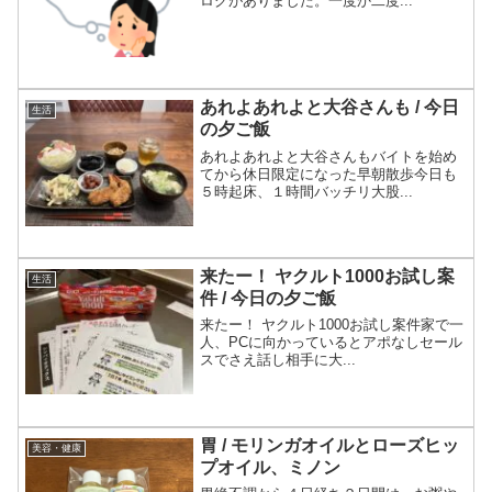
ログがありました。一度か二度...
あれよあれよと大谷さんも / 今日
生活
の夕ご飯
あれよあれよと大谷さんもバイトを始め
てから休日限定になった早朝散歩今日も
５時起床、１時間バッチリ大股...
来たー！ ヤクルト1000お試し案
生活
件 / 今日の夕ご飯
来たー！ ヤクルト1000お試し案件家で一
人、PCに向かっているとアポなしセール
スでさえ話し相手に大...
胃 / モリンガオイルとローズヒッ
美容・健康
プオイル、ミノン