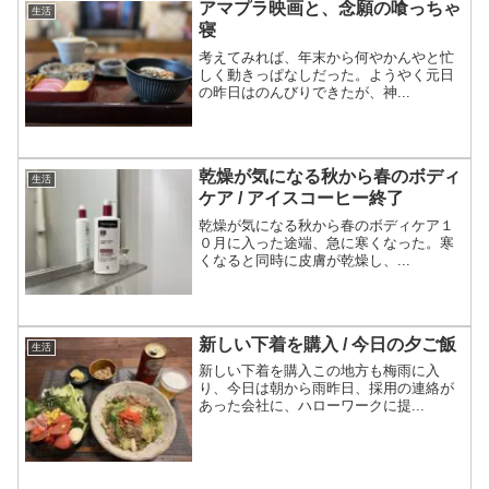
アマプラ映画と、念願の喰っちゃ
生活
寝
考えてみれば、年末から何やかんやと忙
しく動きっぱなしだった。ようやく元日
の昨日はのんびりできたが、神...
乾燥が気になる秋から春のボディ
生活
ケア / アイスコーヒー終了
乾燥が気になる秋から春のボディケア１
０月に入った途端、急に寒くなった。寒
くなると同時に皮膚が乾燥し、...
新しい下着を購入 / 今日の夕ご飯
生活
新しい下着を購入この地方も梅雨に入
り、今日は朝から雨昨日、採用の連絡が
あった会社に、ハローワークに提...