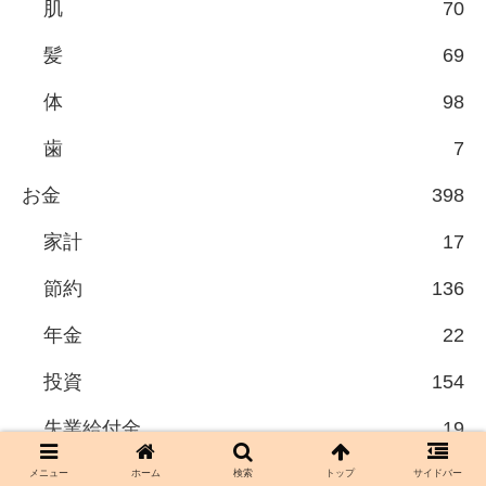
肌
70
髪
69
体
98
歯
7
お金
398
家計
17
節約
136
年金
22
投資
154
失業給付金
19
中古住宅
42
メニュー
ホーム
検索
トップ
サイドバー