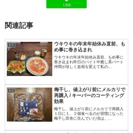
LINE
関連記事
ウキウキの年末年始休み直前、も
生活
め事に巻き込まれ
ウキウキの年末年始休み直前、もめ事に
巻き込まれ昨日のバイト中癒し系パート
仲間が珍しく血相を変えて私の...
梅干し、値上がり前にメルカリで
生活
再購入 / キーパーのコーティング
効果
梅干し、値上がり前にメルカリで再購入
１日に１、２個食べるのが習慣になった
梅干し田舎に住んでいた頃は、...