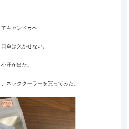
してキャンドゥへ
、日傘は欠かせない。
と小汗が出た。
と、ネッククーラーを買ってみた。