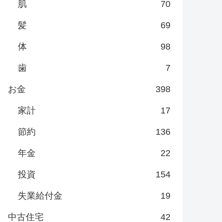
肌
70
髪
69
体
98
歯
7
お金
398
家計
17
節約
136
年金
22
投資
154
失業給付金
19
中古住宅
42