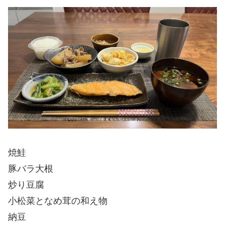
焼鮭
豚バラ大根
炒り豆腐
小松菜となめ茸の和え物
納豆