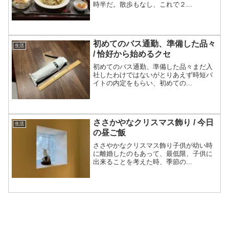
時半だ。散歩もなし、これで２...
初めてのバス通勤、準備した品々
生活
/ 恰好から始めるクセ
初めてのバス通勤、準備した品々まだ入
社したわけではないがとりあえず時短バ
イトの内定をもらい、初めての...
ささかやなクリスマス飾り / 今日
生活
の昼ご飯
ささやかなクリスマス飾り子供が幼い時
に離婚したのもあって、最低限、子供に
出来ることを考えた時、季節の...