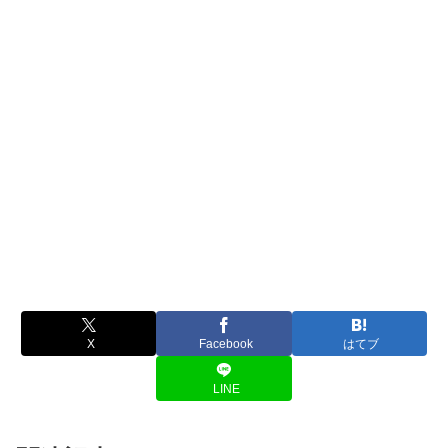
X
Facebook
はてブ
LINE