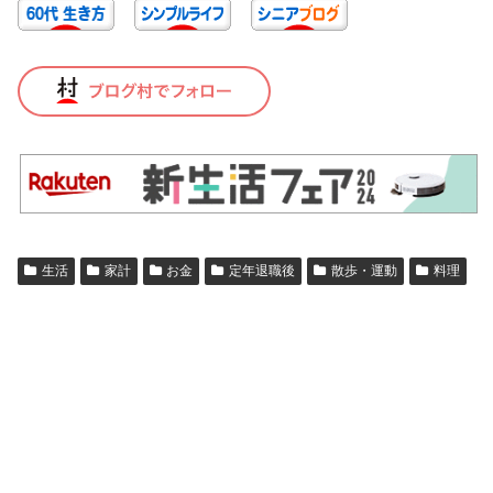
生活
家計
お金
定年退職後
散歩・運動
料理