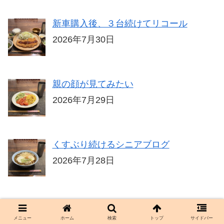
新車購入後、３台続けてリコール
2026年7月30日
親の顔が見てみたい
2026年7月29日
くすぶり続けるシニアブログ
2026年7月28日
批判と悪口の違い、「大事なことは皆に
メニュー
ホーム
検索
トップ
サイドバー
伝えないと」