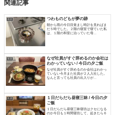
関連記事
つわものどもが夢の跡
生活
朝から雨の今日目覚まし時計を見ればま
だ５時でした。２階の寝室で寝ていた私
は、１階の和室に泊っていた母...
なぜ社員がすぐ辞めるのか会社は
生活
わかっていない / 今日の夕ご飯
なぜ社員がすぐ辞めるのか会社はわかっ
ていない今月また社員が２人入社した。
なんと言っても社員の出入りが...
１日だらだら昼寝三昧 / 今日の夕
生活
ご飯
１日だらだら昼寝三昧寝坊はクセになる
のか今日も１時間寝坊して、起きたら６