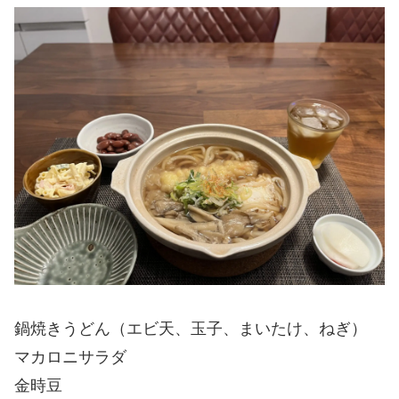
鍋焼きうどん（エビ天、玉子、まいたけ、ねぎ）
マカロニサラダ
金時豆