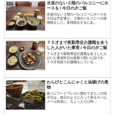
水道のない２階のバルコニーにホ
生活
ースを / 今日の夕ご飯
水道のない２階のバルコニーにホースを
今日は予定通り、２階のバルコニーの床
掃除をした。床掃除をするにあ...
７５才まで夜勤専従介護職を全う
生活
した人がいた事実 / 今日の夕ご飯
７５才まで夜勤専従介護職を全うした人
がいた事実昨日の夜勤で聞いた話です。
７０才現役で介護職をしている...
わらびとこんにゃくと油揚げの煮
料理
物
徐々にワードプレスに慣れてきたこの頃
今日は、毎日のように入って来るスパム
メール対策に、ちょっとだけ時...