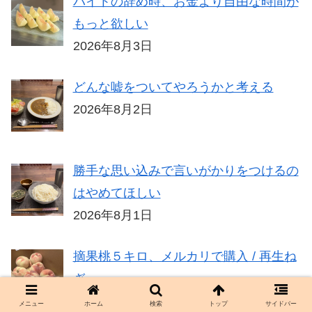
バイトの辞め時、お金より自由な時間が
もっと欲しい
2026年8月3日
どんな嘘をついてやろうかと考える
2026年8月2日
勝手な思い込みで言いがかりをつけるの
はやめてほしい
2026年8月1日
摘果桃５キロ、メルカリで購入 / 再生ね
ぎ
2026年7月31日
メニュー
ホーム
検索
トップ
サイドバー