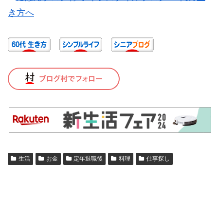
生活
お金
定年退職後
料理
仕事探し