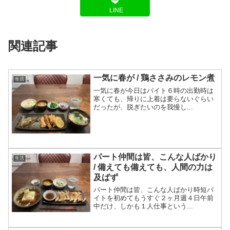
LINE
関連記事
一気に春が / 鶏ささみのレモン煮
生活
一気に春が今日はバイト６時の出勤時は
寒くても、帰りに上着は要らないぐらい
だったが、脱ぎたいのを我慢し...
パート仲間は皆、こんな人ばかり
生活
/ 備えても備えても、人間の力は
及ばず
パート仲間は皆、こんな人ばかり時短バ
イトを初めてもうすぐ２ヶ月週４日午前
中だけ、しかも１人仕事という...