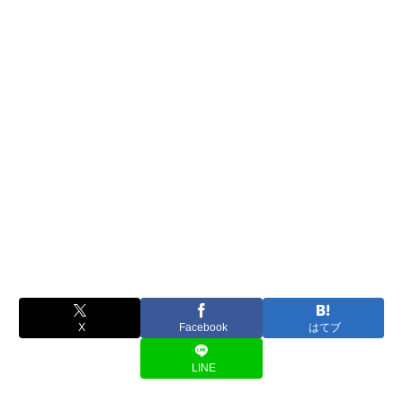
X
Facebook
はてブ
LINE