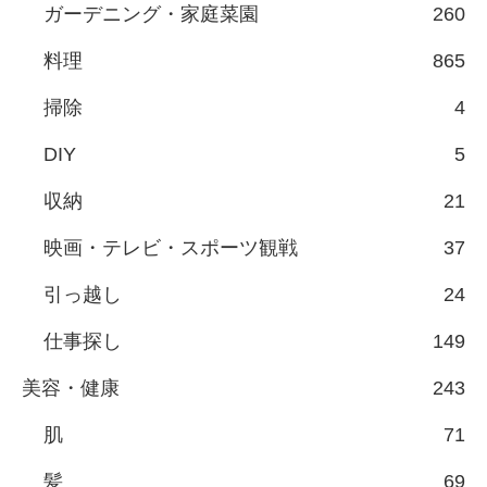
ガーデニング・家庭菜園
260
料理
865
掃除
4
DIY
5
収納
21
映画・テレビ・スポーツ観戦
37
引っ越し
24
仕事探し
149
美容・健康
243
肌
71
髪
69