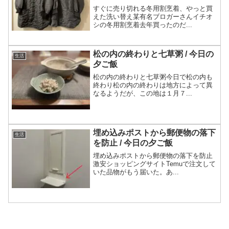
すぐに売り切れる冬用割烹着、やっと買
えた洗い替え某有名ブロガーさんイチオ
シの冬用割烹着去年買ったのだ...
松の内の終わりと七草粥 / 今日の
生活
夕ご飯
松の内の終わりと七草粥今日で松の内も
終わり松の内の終わりは地方によって異
なるようだが、この地は１月７...
埋め込みポストから郵便物の落下
生活
を防止 / 今日の夕ご飯
埋め込みポストから郵便物の落下を防止
激安ショッピングサイトTemuで注文して
いた品物がもう届いた。あ...