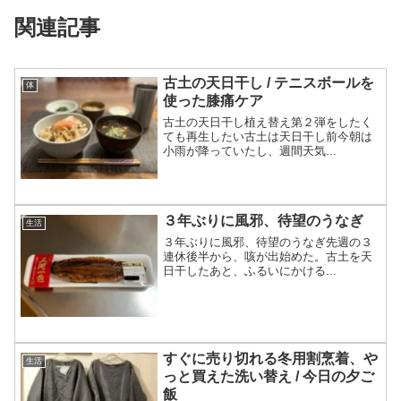
関連記事
古土の天日干し / テニスボールを
体
使った膝痛ケア
古土の天日干し植え替え第２弾をしたく
ても再生したい古土は天日干し前今朝は
小雨が降っていたし、週間天気...
３年ぶりに風邪、待望のうなぎ
生活
３年ぶりに風邪、待望のうなぎ先週の３
連休後半から、咳が出始めた。古土を天
日干したあと、ふるいにかける...
すぐに売り切れる冬用割烹着、や
生活
っと買えた洗い替え / 今日の夕ご
飯