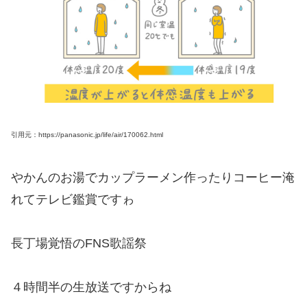
引用元：https://panasonic.jp/life/air/170062.html
やかんのお湯でカップラーメン作ったりコーヒー淹
れてテレビ鑑賞ですゎ
長丁場覚悟のFNS歌謡祭
４時間半の生放送ですからね