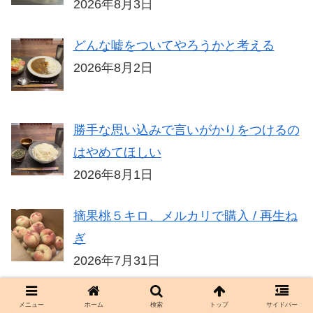
2026年8月3日
どんな嘘をついてやろうかと考える
2026年8月2日
勝手な思い込みで言いがかりをつけるの
はやめてほしい
2026年8月1日
摘果桃５キロ、メルカリで購入 / 再生ね
ぎ
2026年7月31日
新車購入後、３台続けてリコール
メニュー
ホーム
検索
トップ
サイドバー