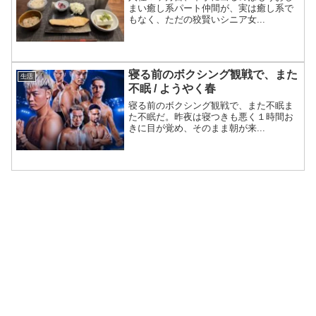
まい癒し系パート仲間が、実は癒し系で
もなく、ただの狡賢いシニア女...
寝る前のボクシング観戦で、また
生活
不眠 / ようやく春
寝る前のボクシング観戦で、また不眠ま
た不眠だ。昨夜は寝つきも悪く１時間お
きに目が覚め、そのまま朝が来...