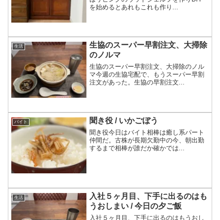
を始めるとあれもこれも作り...
生協のスーパー早割注文、大掃除
生活
のノルマ
生協のスーパー早割注文、大掃除のノル
マ今週の生協宅配で、もうスーパー早割
注文があった。生協の早割注文...
聞き役 / いかごぼう
バイト
聞き役今日はバイト相棒は癒し系パート
仲間だ。古株が長期欠勤中の今、朝出勤
するまで相棒が誰だか確かでは...
入社５ヶ月目、下手に出るのはも
生活
うおしまい / 今日の夕ご飯
入社５ヶ月目、下手に出るのはもうおし