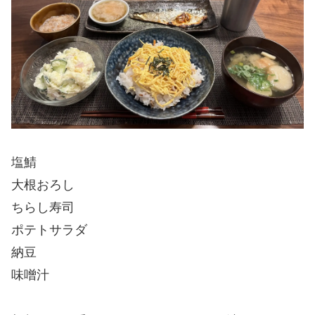
塩鯖
大根おろし
ちらし寿司
ポテトサラダ
納豆
味噌汁