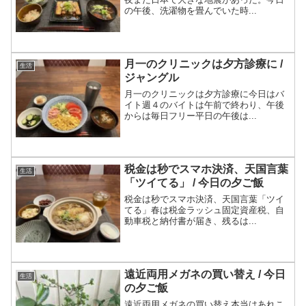
の午後、洗濯物を畳んでいた時...
月一のクリニックは夕方診療に /
生活
ジャングル
月一のクリニックは夕方診療に今日はバ
イト週４のバイトは午前で終わり、午後
からは毎日フリー平日の午後は...
税金は秒でスマホ決済、天国言葉
生活
「ツイてる」 / 今日の夕ご飯
税金は秒でスマホ決済、天国言葉「ツイ
てる」春は税金ラッシュ固定資産税、自
動車税と納付書が届き、残るは...
遠近両用メガネの買い替え / 今日
生活
の夕ご飯
遠近両用メガネの買い替え本当はあれこ