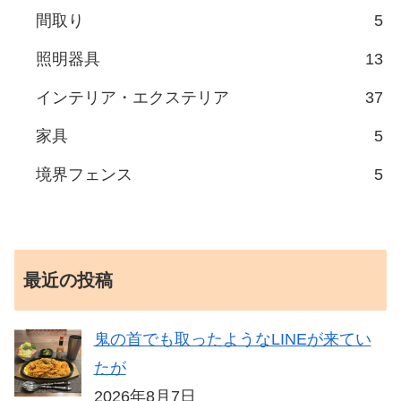
間取り
5
照明器具
13
インテリア・エクステリア
37
家具
5
境界フェンス
5
最近の投稿
鬼の首でも取ったようなLINEが来てい
たが
2026年8月7日