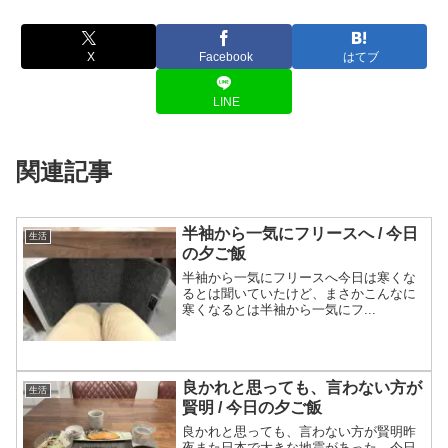
X
Facebook
はてブ
LINE
関連記事
半袖から一気にフリースへ / 今日
生活
の夕ご飯
半袖から一気にフリースへ今日は寒くな
るとは聞いていたけど、まさかこんなに
寒くなるとは半袖から一気にフ...
良かれと思っても、言わない方が
生活
賢明 / 今日の夕ご飯
良かれと思っても、言わない方が賢明昨
夜また日本で大きな地震があった。今日