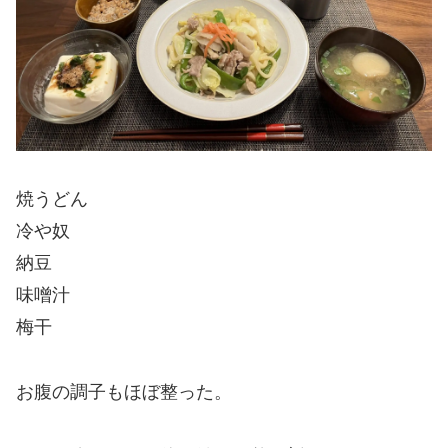
焼うどん
冷や奴
納豆
味噌汁
梅干
お腹の調子もほぼ整った。