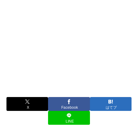
X
Facebook
はてブ
LINE