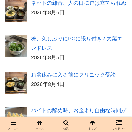
ネットの雑音、人の口に戸は立てられぬ
2026年8月6日
株、久しぶりにPCに張り付き / 大葉エ
ンドレス
2026年8月5日
お盆休みに入る前にクリニック受診
2026年8月4日
バイトの辞め時、お金より自由な時間が
もっと欲しい
2026年8月3日
メニュー
ホーム
検索
トップ
サイドバー