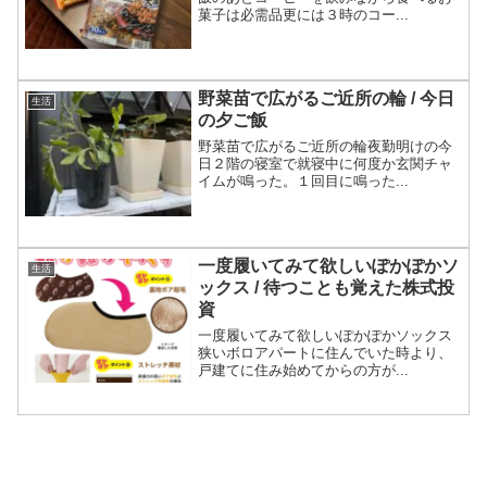
菓子は必需品更には３時のコー...
野菜苗で広がるご近所の輪 / 今日
生活
の夕ご飯
野菜苗で広がるご近所の輪夜勤明けの今
日２階の寝室で就寝中に何度か玄関チャ
イムが鳴った。１回目に鳴った...
一度履いてみて欲しいぽかぽかソ
生活
ックス / 待つことも覚えた株式投
資
一度履いてみて欲しいぽかぽかソックス
狭いボロアパートに住んでいた時より、
戸建てに住み始めてからの方が...