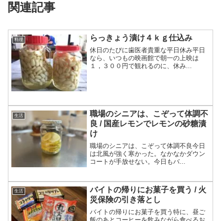
関連記事
らっきょう漬け４ｋｇ仕込み
料理
休日のたびに歯医者貴重な平日休み平日
なら、いつもの映画館で朝一の上映は
１，３００円で観れるのに、休み...
職場のシニアは、こぞって体調不
生活
良 / 国産レモンでレモンの砂糖漬
け
職場のシニアは、こぞって体調不良今日
は北風が強く寒かった。なかなかダウン
コートが手放せない。今日もバ...
バイトの帰りにお菓子を買う / 火
生活
災保険の引き落とし
バイトの帰りにお菓子を買う特に、昼ご
飯のあとコーヒーを飲みながら食べるお