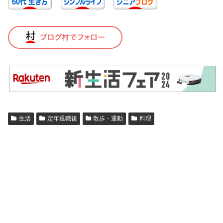
生活
定年退職後
散歩・運動
料理