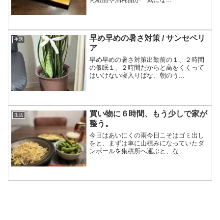
早め早めの暑さ対策 / サンセベリ
生活
ア
早め早めの暑さ対策出勤前の１、２時間
の仮眠１、２時間だからと高をくくって
はいけない寝入りばな、朝のう...
買い物に６時間、もう少しで家が
生活
整う。
今日はあいにくの雨今日こそはゴミ出し
をと、まずは車に山積みになっていたダ
ンボールを集積所へ運ぶと、な...