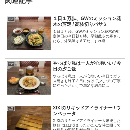
関連記事
１日１万歩、GWのミッション花
生活
木の剪定 / 高枝切りバサミ
１日１万歩、GWのミッション花木の剪
定休日の今日朝６時、早朝散歩の寒さっ
たら、外気温は６℃だ。すれ違...
やっぱり私は一人が心地いい / 今
生活
日の夕ご飯
やっぱり私は一人が心地いい今日でガラ
ス磨きも終了３日に分けて少しづつ丁寧
にやったおかげで満足な結果に...
XIXIのリキッドアイライナー / ウ
生活
ンベラータ
XIXIのリキッドアイライナー大爆発した
物欲はほぼ収まったがこんな時に限って
化粧品や消耗品が一気にな...