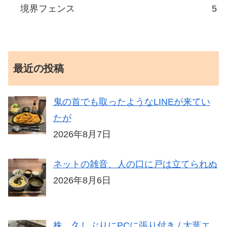
境界フェンス
5
最近の投稿
鬼の首でも取ったようなLINEが来てい
たが
2026年8月7日
ネットの雑音、人の口に戸は立てられぬ
2026年8月6日
株、久しぶりにPCに張り付き / 大葉エ