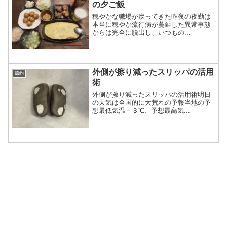
の夕ご飯
穏やかな職場が戻ってきた昨夜の夜勤は
本当に穏やか流行病が蔓延した異常事態
からは完全に脱出し、いつもの...
外側が擦り減ったスリッパの活用
節約
術
外側が擦り減ったスリッパの活用術明日
の天気は全国的に大荒れの予報当地の予
想最低気温－３℃、予想最高気...