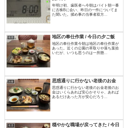
年明け初、歯医者へ今朝はバイト朝一番
に古株Bに会い、昨日の一件についてま
た聞いた。揉め事の当事者双方...
地区の奉仕作業 / 今日の夕ご飯
生活
地区の奉仕作業今朝は地区の奉仕作業が
あった。近くの公園の草取りや落ち葉拾
いだが、いつも思うのは一所懸...
思惑通りに行かない老後のお金
お金
思惑通りに行かない老後のお金老後のお
金はいくらあれば安心かそりゃ、あれば
あるだけあった方が安心だろう...
穏やかな職場が戻ってきた / 今日
生活