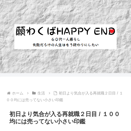
ホーム
生活
初日より気合が入る再就職２日目 / １
００均には売ってない小さい印鑑
初日より気合が入る再就職２日目 / １００
均には売ってない小さい印鑑