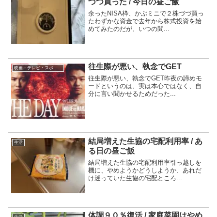
づつ買った / 今日の昼ご飯
余ったNISA枠、かぶミニで２株づづ買っ
たわずかな資金で去年から株式投資を始
めてみたのだが、いつの間...
往生際が悪い、執念でGET
映画・テレビ・スポーツ観戦
往生際が悪い、執念でGET昨夜の諦めモ
ードというのは、実は本心ではなく、自
分に言い聞かせるためだった...
結局増えた生協の宅配利用率 / あ
生活
る日の昼ご飯
結局増えた生協の宅配利用率引っ越しを
機に、やめようかどうしようか、あれだ
け迷っていた生協の宅配ところ...
体調９０％復活 / 家庭菜園はやめ
生活