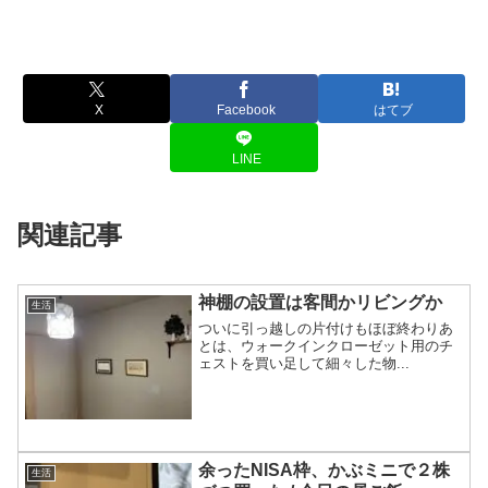
X
Facebook
はてブ
LINE
関連記事
神棚の設置は客間かリビングか
生活
ついに引っ越しの片付けもほぼ終わりあ
とは、ウォークインクローゼット用のチ
ェストを買い足して細々した物...
余ったNISA枠、かぶミニで２株
生活