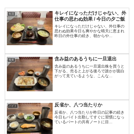
キレイになっただけじゃない、外
生活
仕事の思わぬ効果 / 今日の夕ご飯
キレイになっただけじゃない、外仕事の
思わぬ効果今日も爽やかな晴天に恵まれ
昨日の外仕事の続き、朝からや...
含み益のあるうちに一旦退出
投資
含み益のあるうちに一旦退出株を買うと
下がる、売ると上がる後ろで誰かが面白
がって見ているような、こんな...
反省か、八つ当たりか
バイト
反省か、八つ当たりか昨日の記事の続き
今日もバイト出勤してすぐに習慣になっ
ているパートの共有ノートに目...