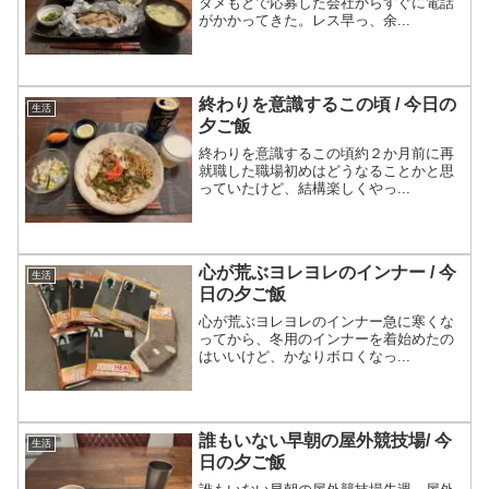
ダメもとで応募した会社からすぐに電話
がかかってきた。レス早っ、余...
終わりを意識するこの頃 / 今日の
生活
夕ご飯
終わりを意識するこの頃約２か月前に再
就職した職場初めはどうなることかと思
っていたけど、結構楽しくやっ...
心が荒ぶヨレヨレのインナー / 今
生活
日の夕ご飯
心が荒ぶヨレヨレのインナー急に寒くな
ってから、冬用のインナーを着始めたの
はいいけど、かなりボロくなっ...
誰もいない早朝の屋外競技場/ 今
生活
日の夕ご飯