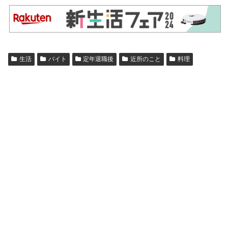
生活
バイト
定年退職後
近所のこと
料理