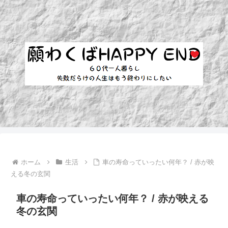
ホーム
生活
車の寿命っていったい何年？ / 赤が映
える冬の玄関
車の寿命っていったい何年？ / 赤が映える
冬の玄関