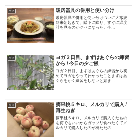
暖房器具の併用と使い分け
生活
暖房器具の併用と使い分けついに大寒波
到来朝起きて、階下に降り、すぐに温度
計を見るのがクセになった。今...
ヨガ２日目、まずはあぐらの練習
生活
から / 今日の夕ご飯
ヨガ２日目、まずはあぐらの練習から初
めてヨガをやってわかったことまずはあ
ぐらをかく練習をしないと始ま...
摘果桃５キロ、メルカリで購入 /
生活
再生ねぎ
摘果桃５キロ、メルカリで購入くだもの
を何でもいいからガッツリ食べたくてメ
ルカリで購入したのが桃ただの...