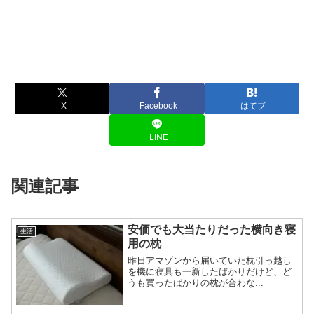
X
Facebook
はてブ
LINE
関連記事
安価でも大当たりだった横向き寝
生活
用の枕
昨日アマゾンから届いていた枕引っ越し
を機に寝具も一新したばかりだけど、ど
うも買ったばかりの枕が合わな...