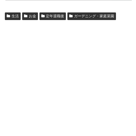
生活
お金
定年退職後
ガーデニング・家庭菜園