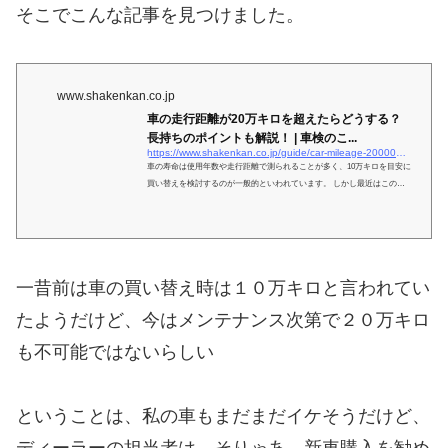
そこでこんな記事を見つけました。
www.shakenkan.co.jp
車の走行距離が20万キロを超えたらどうする？
長持ちのポイントも解説！ | 車検のこ...
https://www.shakenkan.co.jp/guide/car-mileage-200000km/#:~:text=車の寿命は使用,気になりますよね。
車の寿命は使用年数や走行距離で測られることが多く、10万キロを目安に
買い替えを検討するのが一般的といわれています。 しかし最近はこの基
準が変わってきており、メンテナンス次第では20万キロ以上乗れるように
なりました。 少しでも長く車に乗れる方が望ましいですが、その分買取
ってもらえるのかが気になりますよね。 この記事では、長く車に乗るた
めのメンテナンス方法と、できるだけ高値で買取ってもらうための方法を
ご紹介しています。 また、「中古車買取」「ディーラーでの下取り」
一昔前は車の買い替え時は１０万キロと言われてい
「廃車買取」ではどこがお得なのかも解説し...
たようだけど、今はメンテナンス次第で２０万キロ
も不可能ではないらしい
ということは、私の車もまだまだイケそうだけど、