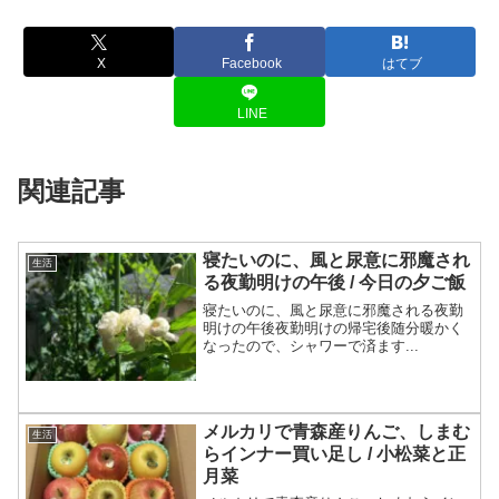
X
Facebook
はてブ
LINE
関連記事
寝たいのに、風と尿意に邪魔され
生活
る夜勤明けの午後 / 今日の夕ご飯
寝たいのに、風と尿意に邪魔される夜勤
明けの午後夜勤明けの帰宅後随分暖かく
なったので、シャワーで済ます...
メルカリで青森産りんご、しまむ
生活
らインナー買い足し / 小松菜と正
月菜