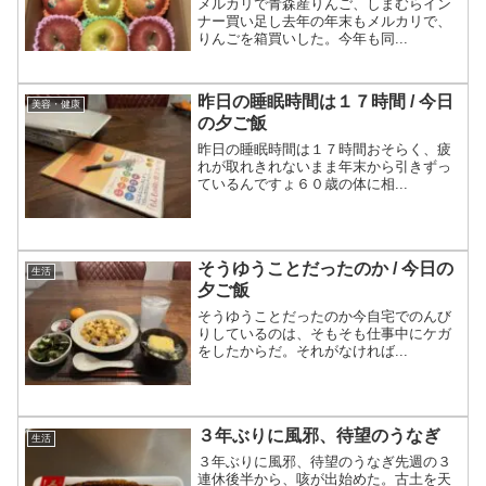
メルカリで青森産りんご、しまむらイン
ナー買い足し去年の年末もメルカリで、
りんごを箱買いした。今年も同...
昨日の睡眠時間は１７時間 / 今日
美容・健康
の夕ご飯
昨日の睡眠時間は１７時間おそらく、疲
れが取れきれないまま年末から引きずっ
ているんですょ６０歳の体に相...
そうゆうことだったのか / 今日の
生活
夕ご飯
そうゆうことだったのか今自宅でのんび
りしているのは、そもそも仕事中にケガ
をしたからだ。それがなければ...
３年ぶりに風邪、待望のうなぎ
生活
３年ぶりに風邪、待望のうなぎ先週の３
連休後半から、咳が出始めた。古土を天