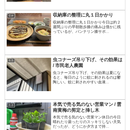
収納庫の整理に丸１日かかり
収納
収納庫の整理に丸１日かかり今日は約２
週間ぶりの早朝散歩膝の痛みは僅かに残
っているが、バンテリン膝サポ...
虫コナーズ吊り下げ、その効果は
生活
/ 市民老人農園
虫コナーズ吊り下げ、その効果は夏にな
ると、毎日のように蚊に刺されるのは鬱
陶しい。蚊に刺されやすい血液...
本気で売る気のない営業マン / 雲
生活
南黄梅の剪定と挿し木
本気で売る気のない営業マン休日の今日
晴れたり曇ったりのスッキリしない天気
だったが、どうにか夕方まで持...