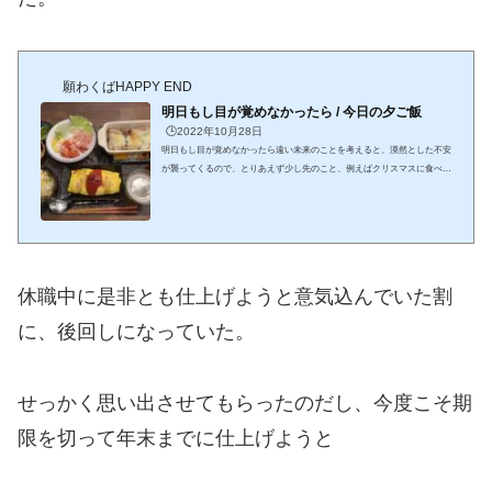
願わくばHAPPY END
明日もし目が覚めなかったら / 今日の夕ご飯
🕒️2022年10月28日
明日もし目が覚めなかったら遠い未来のことを考えると、漠然とした不安
が襲ってくるので、とりあえず少し先のこと、例えばクリスマスに食べる
ケーキのこととか、お正月の玄関飾りのこととか、今なら、花壇に植えた
ダイカンドラの発芽の様子など、そんなことを考えている時が一番幸せだ
けど、もし、万が一そんな少し先のことどころか、目前の明日すら来なか
ったら ６０歳を過ぎた今夫や子供、孫と暮らしている普通の家庭人な
ら、自分に万が一のことがあったとしても、誰かが何とかしてくれるだろ
うという安心感があるのだろうけど...
休職中に是非とも仕上げようと意気込んでいた割
に、後回しになっていた。
せっかく思い出させてもらったのだし、今度こそ期
限を切って年末までに仕上げようと