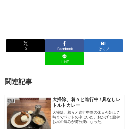
X
Facebook
はてブ
LINE
関連記事
大掃除、着々と進行中 / 具なしレ
生活
トルトカレー
大掃除、着々と進行中雨の休日今朝は７
時までベッドの中にいた。おかげで膝や
お尻の痛みが随分楽になった。...