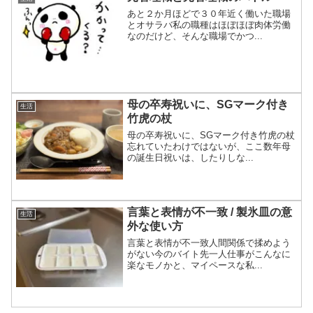
あと２か月ほどで３０年近く働いた職場
とオサラバ私の職種はほぼほぼ肉体労働
なのだけど、そんな職場でかつ...
母の卒寿祝いに、SGマーク付き
生活
竹虎の杖
母の卒寿祝いに、SGマーク付き竹虎の杖
忘れていたわけではないが、ここ数年母
の誕生日祝いは、したりしな...
言葉と表情が不一致 / 製氷皿の意
生活
外な使い方
言葉と表情が不一致人間関係で揉めよう
がない今のバイト先一人仕事がこんなに
楽なモノかと、マイペースな私...