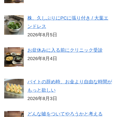
株、久しぶりにPCに張り付き / 大葉エ
ンドレス
2026年8月5日
お盆休みに入る前にクリニック受診
2026年8月4日
バイトの辞め時、お金より自由な時間が
もっと欲しい
2026年8月3日
どんな嘘をついてやろうかと考える