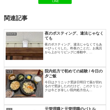
LINE
関連記事
夜のポスティング、違法じゃなく
防犯対策
ても
夜のポスティング、違法じゃなくてもあ
ーびっくりした。昨夜のことだ。お風呂
から上がりリビングに移動中、...
院内処方で初めての経験 / 今日の
生活
夕ご飯
今日はクリニック受診日明日で薬が切れ
るので受診したのだけど、このクリニッ
クは今どき珍しい院内処方住ん...
元管理職と元管理職のバトル
生活