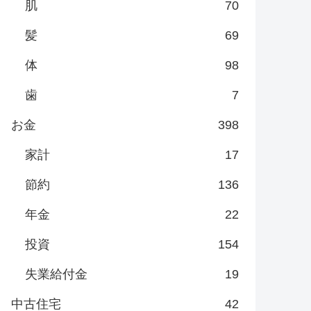
肌
70
髪
69
体
98
歯
7
お金
398
家計
17
節約
136
年金
22
投資
154
失業給付金
19
中古住宅
42