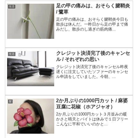
足の甲の痛みは、おそらく腱鞘炎
生活
/ 鷺草
足の甲の痛みは、おそらく腱鞘炎今日も
散歩は休んだ。一昨日から足の甲まで痛
みだし、散歩のし過ぎの筋肉痛...
クレジット決済完了後のキャンセ
生活
ル / それぞれの思い
クレジット決済完了後のキャンセル昨夜
遅くに注文していたソファーのキャンセ
ル申請をしていました。今朝、...
2か月ぶりの1000円カット / 麻婆
髪
豆腐に花椒（ホアジャオ）
2か月ぶりの1000円カット３月並みの暖
かさと晴天とバイトは休みで１日フリー
こんなに平和でいいのかと...