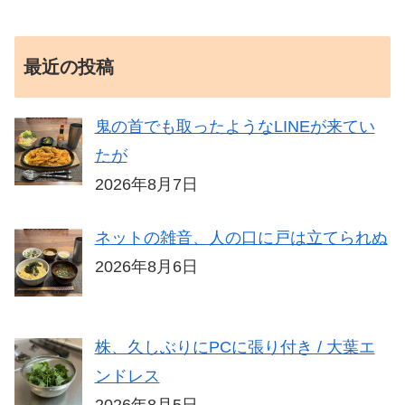
最近の投稿
鬼の首でも取ったようなLINEが来てい
たが
2026年8月7日
ネットの雑音、人の口に戸は立てられぬ
2026年8月6日
株、久しぶりにPCに張り付き / 大葉エ
ンドレス