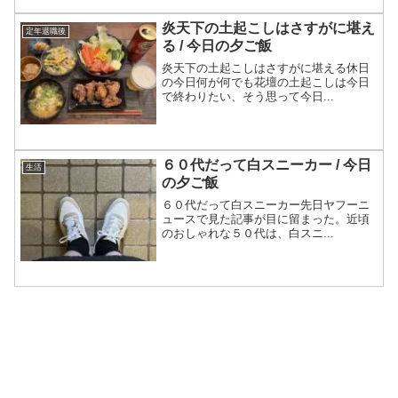
炎天下の土起こしはさすがに堪え
定年退職後
る / 今日の夕ご飯
炎天下の土起こしはさすがに堪える休日
の今日何が何でも花壇の土起こしは今日
で終わりたい、そう思って今日...
６０代だって白スニーカー / 今日
生活
の夕ご飯
６０代だって白スニーカー先日ヤフーニ
ュースで見た記事が目に留まった。近頃
のおしゃれな５０代は、白スニ...