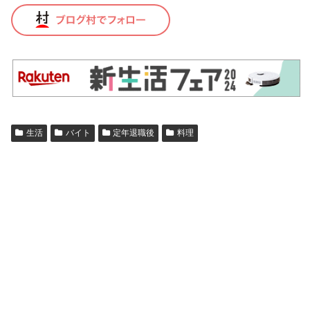
生活
バイト
定年退職後
料理