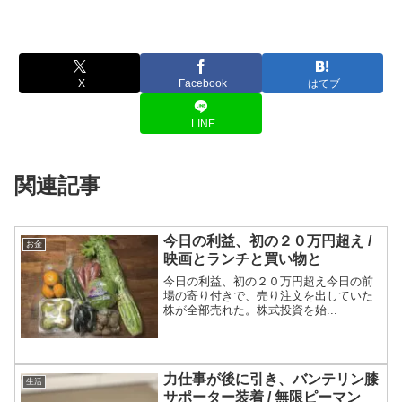
X
Facebook
はてブ
LINE
関連記事
今日の利益、初の２０万円超え /
お金
映画とランチと買い物と
今日の利益、初の２０万円超え今日の前
場の寄り付きで、売り注文を出していた
株が全部売れた。株式投資を始...
力仕事が後に引き、バンテリン膝
生活
サポーター装着 / 無限ピーマン