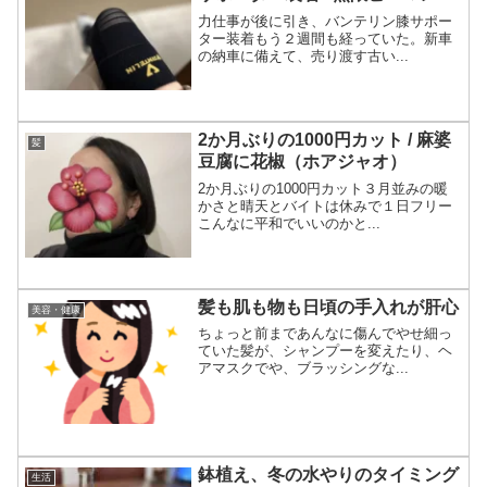
力仕事が後に引き、バンテリン膝サポー
ター装着もう２週間も経っていた。新車
の納車に備えて、売り渡す古い...
2か月ぶりの1000円カット / 麻婆
髪
豆腐に花椒（ホアジャオ）
2か月ぶりの1000円カット３月並みの暖
かさと晴天とバイトは休みで１日フリー
こんなに平和でいいのかと...
髪も肌も物も日頃の手入れが肝心
美容・健康
ちょっと前まであんなに傷んでやせ細っ
ていた髪が、シャンプーを変えたり、ヘ
アマスクでや、ブラッシングな...
鉢植え、冬の水やりのタイミング
生活