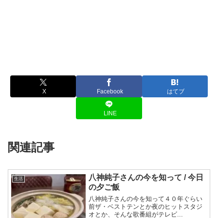
X
Facebook
はてブ
LINE
関連記事
八神純子さんの今を知って / 今日
生活
の夕ご飯
八神純子さんの今を知って４０年ぐらい
前ザ・ベストテンとか夜のヒットスタジ
オとか、そんな歌番組がテレビ...