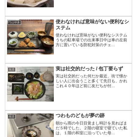
使わなければ意味がない便利なシ
つぶやき
ステム
使わなければ意味がない便利なシステム
うちの駐車場での出来事日中は車の左前
方に置いている防犯対策のチェ...
実は社交的だった / 包丁要らず
生活
実は社交的だった何だか最近、街で懐か
しい人に出会うこと多くて先日も、かれ
これ４０年ほど前に友だちが付...
つわものどもが夢の跡
生活
朝から雨の今日目覚まし時計を見ればま
だ５時でした。２階の寝室で寝ていた私
は、１階の和室に泊っていた母...