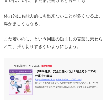
６０代７０代、まだまだ働けると言っても
体力的にも能力的にも出来ないことが多くなる上、
厚かましくもなる。
まだ若いのに、という周囲の励ましの言葉に乗せら
れて、張り切りすぎないようにしよう。
NHK健康チャンネル
2 Pockets
【NHK健康】安全に働くには？増えるシニアの
仕事中の事故
https://www.nhk.or.jp/kenko/atc_1585.html
働くシニア世代が増える中、高齢者の仕事中の事故も増えている。2022年
の労働災害のうち28.7％は60歳以上によるもの。なぜ年をとると事故やケ
ガが多くなるのか？その対策は？