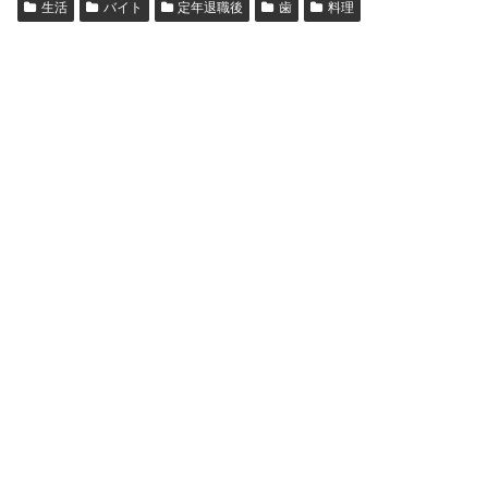
生活
バイト
定年退職後
歯
料理