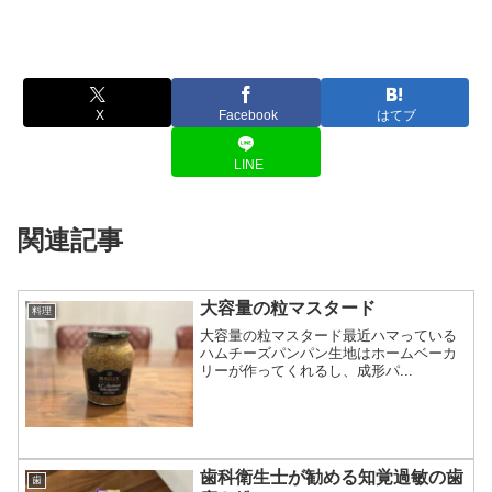
X
Facebook
はてブ
LINE
関連記事
大容量の粒マスタード
料理
大容量の粒マスタード最近ハマっている
ハムチーズパンパン生地はホームベーカ
リーが作ってくれるし、成形パ...
歯科衛生士が勧める知覚過敏の歯
歯