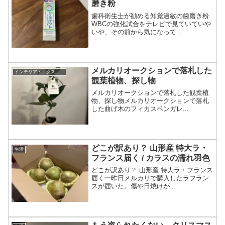
磨き粉
歯科衛生士が勧める知覚過敏の歯磨き粉
WBCの強化試合をテレビで見ていていや
いや、その前から気になって...
メルカリオークションで落札した
インテリア・エクステリア
観葉植物、探し物
メルカリオークションで落札した観葉植
物、探し物メルカリオークションで落札
した曲げ木のフィカスベンガレ...
どこが訳あり？ 山形産 特大ラ・
生活
フランス届く / カラスの濡れ羽色
どこが訳あり？ 山形産 特大ラ・フランス
届く一昨日メルカリで購入したラフラン
スが届いた。傷や日焼けが...